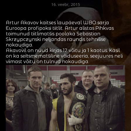
16. veebr, 2015
Artur Akavov kaitses laupäeval WBO sarja
Euroopa profipoksi tiitlit. Artur alistas Pihkvas
toimunud tiitlimatšis poolaka Sebastian
Skrzypczynski neljandas raundis tehnilise
nokaudiga.
Akavovil on nüüd kirjas 12 võitu ja 1 kaotus. Käsil
on ka seitsmematšiline võiduseeria, seejuures neli
viimast võitu on tulnud nokaudiga.