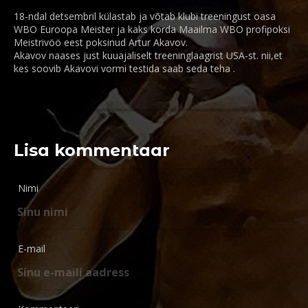
18-ndal detsembril külastab ja võtab klubi treeningust oasa
WBO Euroopa Meister ja kaks korda Maailma WBO profipoksi
Meistrivöö eest poksinud Artur Akavov.
Akavov naases just kuuajaliselt treeninglaagrist USA-st. nii,et
kes soovib Akavovi vormi testida saab seda teha .
Lisa kommentaar
Nimi
E-mail