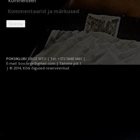
Kommenteeri
POKSIKLUBI
SIRGE MTÜ | Tel: +372 5648 0461 |
E-mail: box.sirge@gmail.com | Tamme pst 1
| © 2014, Kõik õigused reserveeritud