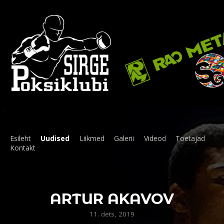
Esileht
Uudised
Liikmed
Galerii
Videod
Toetajad
Kontakt
ARTUR AKAVOV
11. dets, 2019