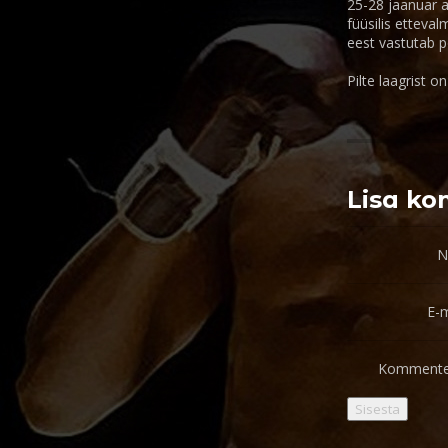
25-28 jaanuar a
füüsilis etteval
eest vastutab po
Pilte laagrist o
Lisa k
N
E-m
Kommente