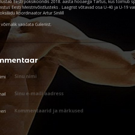
lustab Eesti poksikoondis 2018. aasta hooaega Tartus, kus toimub sp
mistus Eesti Meistrivõistlusteks . Laagrist võtavad osa U-40 ja U-19 va
ksiliidu koordinaator Artur Sinilill
n võimalik vaadata Galeriist.
ommentaar
imi
ail
eri