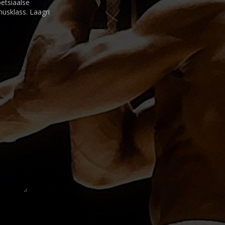
etsiaalse
nusklass. Laagri