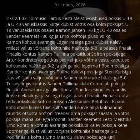
01. märts, 2026
27.02.1.03 Toimusid Tartus Eesti Meistrivõistlused poksis U-19
ja U-40 vanusklassis .Sirge klubist võttis osa kolm poksijat .U-
19 vanuseklassis osales Ramon Jansen -70 kg . U-40 osales
Sander Reemets -80 kg ja Erno Rohtoja pluss 90 kg.
Ramon kohtus avaringis Edgar Paaliga poksiklubist Kalev ,
millest väljus võitjana kohtunike häältega 5-0 ja pääses finaali .
Finaalis kohtus Ramon Tallinna poksiklubi Sofron poksijaga
Artur Kondratenkoga ,kus pidi kahjuks võtma vastu kaoutuse
kohtunuke häältega 3-2 ja seega pidi leppima hõbe medaliga
.Sander kohtus avaringis Tallina Kalevi poksijaga Sten Kurisiga
,kus võitjana väljus võitjana Sander kohtunuke häältega 5-0 .
Teises ringis kohtus Sander Tallinna klubi CombLab poksija
Ruslan Abukakaroviga ,ille lõpetas Sander esimeses raundis
ilmse ülekaaluga ja sellega tagas pääsu finaali . Finaalis ootas
teda poksiklubi Sofron poksija Aleksander Petuhov . Finaali
kohtumine kulges täielikult Sanderi surve all ja kolmandas
raundis otsusta Sofroni treener oma poksijat säästa ja võttis
poksija maha ,sellega krooniti Sander Reemets Eesti Meistriks.
Erno Rohtoja kohtus avaringis poksiklubi Kalev poksija Rene
Soomeriga ,kust väljus võitjana kohtunike häältega 5-0 .
Poolfinaalis kohtus Erno Maardu Kalevi poksijaga Kirill