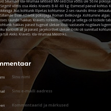
sid Sillamäel Ida-Virumaa lahtised MV-sed.Osa võttis üle 50.ne poksija
i Sirgest võttis osa Aleks Kravets B-kl -60 kg. Esimesel päeval kohtus
Nikitiniga ,kus kohtunik lõpetas kohtumise 2-ses raundis ilmse ülekaalu
Sillamäe Evail-Athletik poksijaga Roman Belikoviga .Kohtumine algas
,teises raundis hakkas Kravets rohkem suruma ja sellega oli löökide t
kohtunik hakkas pärast tugevat ülekäe lööki vastasele nogdauni lug
eliku kontrolli all ja pärast järjekordset ülekäe lööki oli sunnitud kohtun
a tuli Aleks Kravets Ida-Virumaa Meistriks.
ommentaar
imi
ail
eri