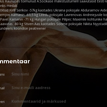
us Kaunases toimunud A.Socikase mälestusturniiril saavutasid Eesti 
nks medali.
itsid Kirill Serikov -57kg kaotades Ukraina poksijale Abduraimov Aide
Semjon Kamanin -63,5 kg Leedu poksijale Lavrenovas Andreiejusile k
 Pavel Kamanin -71 kg Hungari poksijale Pilipec Maximile kohtunike hä
aavutas -80 kg Stiven Aas kaotades Soome poksijale Nikita Nyystadil
kundeeris koondise peatreener
ommentaar
imi
ail
eri