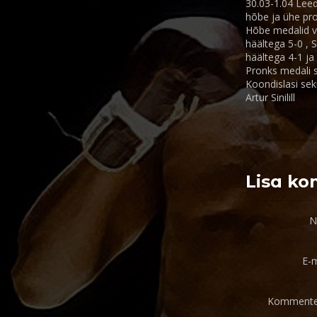
30.03-1.04 Leed
hõbe ja ühe pro
Hõbe medalid võ
häältega 5-0 , 
häältega 4-1 ja
Pronks medali s
Koondislasi se
Artur Sinilill
Lisa k
N
E-m
Kommente