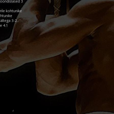
koondislased 3
rile kohtunike
ohtunike
ältega 3-2 .
e 4.1