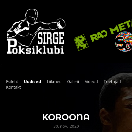
Esileht
Uudised
Liikmed
Galerii
Videod
Toetajad
Kontakt
KOROONA
30. nov, 2020