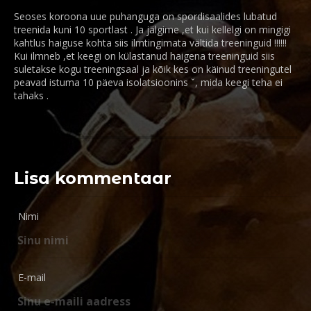
Seoses koroona uue puhanguga on spordisaalides lubatud
treenida kuni 10 sportlast . Ja jälgime ,et kui kellelgi on mingigi
kahtlus haiguse kohta siis ilmtingimata vältida treeninguid !!!!!!
Kui ilmneb ,et keegi on külastanud haigena treeninguid siis
suletakse kogu treeningsaal ja kõik kes on käinud treeningutel
peavad istuma 10 päeva isolatsioonins ˇ, mida keegi teha ei
tahaks .
Lisa kommentaar
Nimi
E-mail