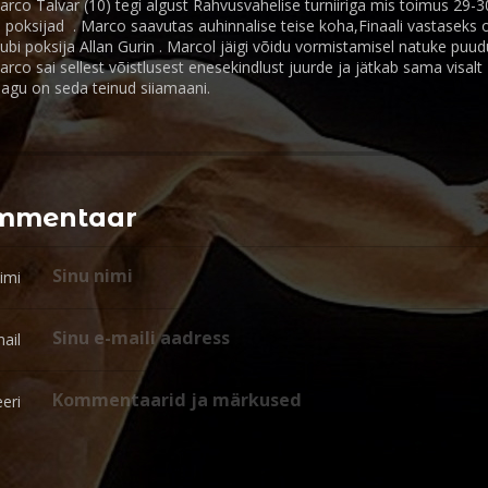
co Talvar (10) tegi algust Rahvusvahelise turniiriga mis toimus 29-
gi poksijad . Marco saavutas auhinnalise teise koha,Finaali vastaseks
i poksija Allan Gurin . Marcol jäigi võidu vormistamisel natuke puu
co sai sellest võistlusest enesekindlust juurde ja jätkab sama visalt
agu on seda teinud siiamaani.
ommentaar
imi
ail
eri