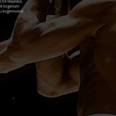
30.04 Maardus
 oli kogenum
du kogemusest.