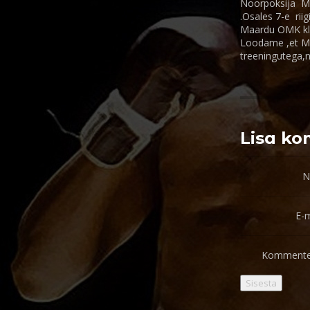
Noorpoksija Mar
.Osales 7-e rii
Maardu OMK klub
Loodame ,et Mar
treeningutega,n
Lisa k
N
E-m
Kommente