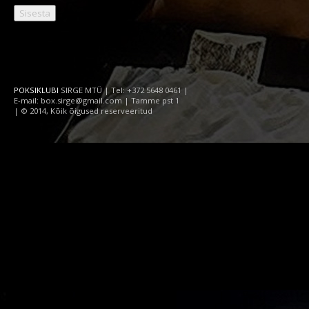
POKSIKLUBI
SIRGE MTÜ | Tel: +372 5648 0461 |
E-mail: box.sirge@gmail.com | Tamme pst 1
| © 2014, Kõik õigused reserveeritud