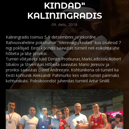
KINDAD"
KALININGRADIS
09. dets, 2018
Kaliningradis toimus 5-9 detsembrini järjekordne
Rahvusvaheline poksiturniir "Merevaigu kindad" kus osalesid 7
riigi poksijad. Eesti koondis saavutas turniiril neli esikohta ühe
hõbeta ja ühe pronksi.
Turniiri võitjateks tulid Dimitri Protkunas,MarkLadissov,Robert
Sibalov ja Stiven Aas.Hõbeda saavutas Mario Jeresov ja
pronksi saavutas David Andreejev. Kohtunikena oli turniiril ka
Eesti kohtunik Aleksandr Pahmurko kes valiti turniiri parimaks
kohtunikuks. Poksikoondist juhendas turniiril Artur Sinilill.