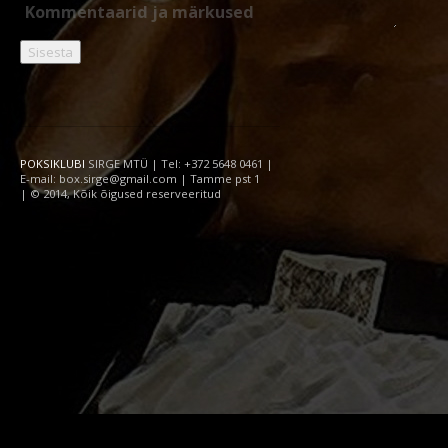
POKSIKLUBI
SIRGE MTÜ | Tel: +372 5648 0461 |
E-mail: box.sirge@gmail.com | Tamme pst 1
| © 2014, Kõik õigused reserveeritud