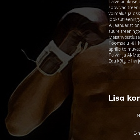
Talve puhkuse a
soovivad treeni
võimalus ja osk
jooksutreeningu
9. jaanuarist on
suure treeningp
Meistrivõistlus
Toomsalu -81 kg
aprillis toimuv
Talvar ja Al-Ma
Edu kõigile harj
Lisa k
N
E-m