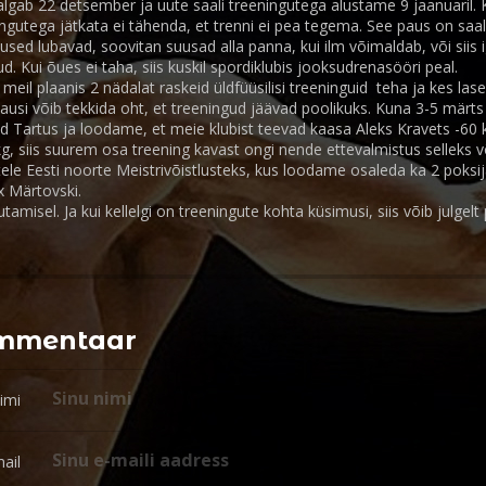
lgab 22 detsember ja uute saali treeningutega alustame 9 jaanuaril. K
ngutega jätkata ei tähenda, et trenni ei pea tegema. See paus on saali
used lubavad, soovitan suusad alla panna, kui ilm võimaldab, või siis i
d. Kui õues ei taha, siis kuskil spordiklubis jooksudrenasööri peal.
 meil plaanis 2 nädalat raskeid üldfüüsilisi treeninguid teha ja kes laseb
ausi võib tekkida oht, et treeningud jäävad poolikuks. Kuna 3-5 märts
ed Tartus ja loodame, et meie klubist teevad kaasa Aleks Kravets -60 k
, siis suurem osa treening kavast ongi nende ettevalmistus selleks võ
atele Eesti noorte Meistrivõistlusteks, kus loodame osaleda ka 2 poks
x Märtovski.
utamisel. Ja kui kellelgi on treeningute kohta küsimusi, siis võib julgel
ommentaar
imi
ail