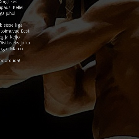
õigil kes
paus! Kellel
galjuhul
 sisse liiga
 toimuvad Eesti
g ja Keijo
istluseks ja ka
ijaga- Marco
t pöörduda!