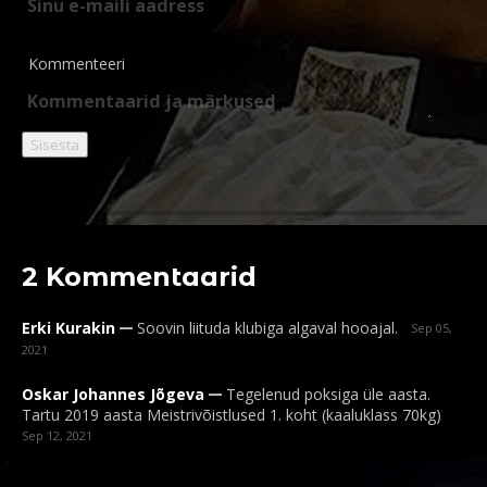
Kommenteeri
2 Kommentaarid
_
Erki Kurakin
Soovin liituda klubiga algaval hooajal.
Sep 05,
2021
_
Oskar Johannes Jõgeva
Tegelenud poksiga üle aasta.
Tartu 2019 aasta Meistrivõistlused 1. koht (kaaluklass 70kg)
Sep 12, 2021