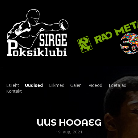
Esileht
Uudised
Liikmed
Galerii
Videod
Toetajad
Kontakt
UUS HOOAEG
19. aug, 2021