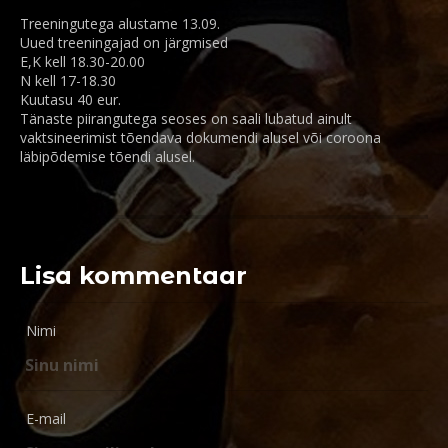
Treeningutega alustame 13.09.
Uued treeningajad on järgmised
E,K kell 18.30-20.00
N kell 17-18.30
Kuutasu 40 eur.
Tänaste piirangutega seoses on saali lubatud ainult
vaktsineerimist tõendava dokumendi alusel või coroona
läbipõdemise tõendi alusel.
Lisa kommentaar
Nimi
E-mail