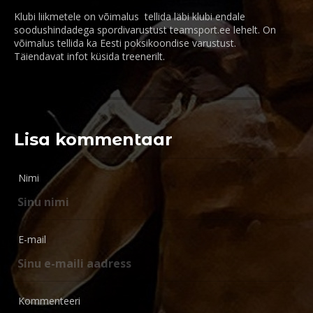
Klubi liikmetele on võimalus tellida läbi klubi endale
soodushindadega spordivarustust teamsport.ee lehelt. On
võimalus tellida ka Eesti poksikoondise varustust.
Täiendavat infot küsida treenerilt.
Lisa kommentaar
Nimi
E-mail
Kommenteeri