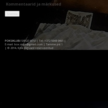
POKSIKLUBI
SIRGE MTÜ | Tel: +372 5648 0461 |
E-mail: box.sirge@gmail.com | Tamme pst 1
| © 2014, Kõik õigused reserveeritud