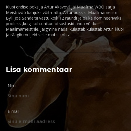
Klubi endise poksija Artur Akavovil jäi Maailma WBO sarja
Meistrivöö kahjuks võitmatta .Artur poksis Maailmameistri
Bylli Joe Sandersi vastu kõik 12 raundi ja oli ka domineerivaks
pooleks ,kuigi kohtunikud otsustasid anda võidu
Maailmameistrile. Järgmine nädal külastab külastab Artur klubi
ja räägib muljeid selle matsi kohta .
Lisa kommentaar
Nimi
E-mail