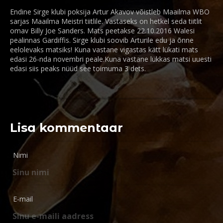
Endine Sirge klubi poksija Artur Akavov võistleb Maailma WBO
sarjas Maailma Meistri tiitlile. Vastaseks on hetkel seda tiitlit
omav Billy Joe Sanders. Mats peetakse 22.10.2016 Walesi
pealinnas Gardiffis. Sirge klubi soovib Arturile edu ja õnne
eelolevaks matsiks! Kuna vastane vigastas kätt lükati mats
edasi 26-nda novembri peale.Kuna vastane lükkas matsi uuesti
edasi siis peaks nüüd see toimuma 3 dets.
Lisa kommentaar
Nimi
E-mail